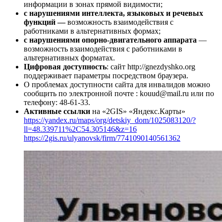
информации в зонах прямой видимости;
с нарушениями интеллекта, языковых и речевых
функций —
возможность взаимодействия с
работниками в
альтернативных формах;
с нарушениями опорно-двигательного аппарата
—
возможность взаимодействия с работниками в
альтернативных форматах.
Цифровая доступность
: сайт http://gnezdyshko.org
поддерживает параметры посредством браузера.
О проблемах доступности сайта для инвалидов можно
сообщить по электронной почте : kouud@mail.ru или по
телефону: 48-61-33.
Активные ссылки
на «2GIS» «Яндекс.Карты»
https://yandex.ru/maps/org/detskiy_dom/1025083120/?
ll=48.339711%2C54.305146&z=16
https://2gis.ru/ulyanovsk/firm/7741090140561362