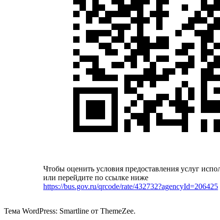
Чтобы оценить условия предоставления услуг испо
или перейдите по ссылке ниже
https://bus.gov.ru/qrcode/rate/432732?agencyId=206425
Тема WordPress: Smartline от ThemeZee.