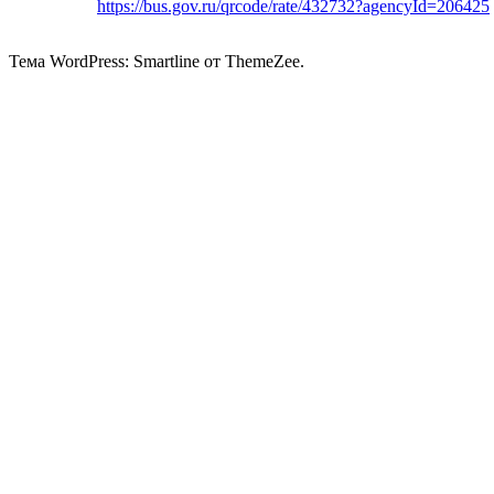
https://bus.gov.ru/qrcode/rate/432732?agencyId=206425
Тема WordPress: Smartline от ThemeZee.