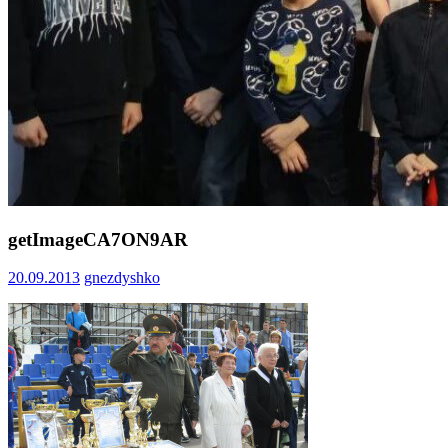
getImageCA7ON9AR
20.09.2013
gnezdyshko