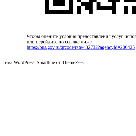
Чтобы оценить условия предоставления услуг испо
или перейдите по ссылке ниже
https://bus.gov.ru/qrcode/rate/432732?agencyId=206425
Тема WordPress: Smartline от ThemeZee.