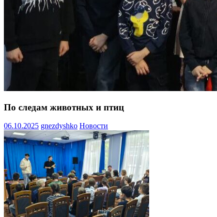
По следам животных и птиц
06.10.2025
gnezdyshko
Новости