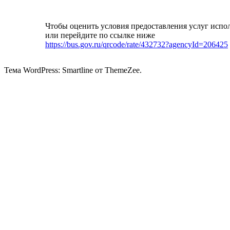
Чтобы оценить условия предоставления услуг испо
или перейдите по ссылке ниже
https://bus.gov.ru/qrcode/rate/432732?agencyId=206425
Тема WordPress: Smartline от ThemeZee.