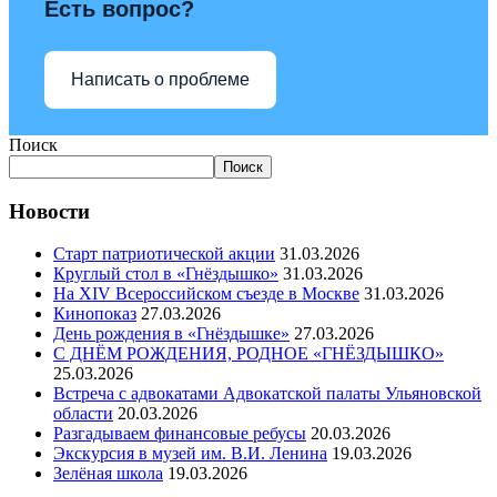
Есть вопрос?
Написать о проблеме
Поиск
Поиск
Новости
Старт патриотической акции
31.03.2026
Круглый стол в «Гнёздышко»
31.03.2026
На XIV Всероссийском съезде в Москве
31.03.2026
Кинопоказ
27.03.2026
День рождения в «Гнёздышке»
27.03.2026
С ДНЁМ РОЖДЕНИЯ, РОДНОЕ «ГНЁЗДЫШКО»
25.03.2026
Встреча с адвокатами Адвокатской палаты Ульяновской
области
20.03.2026
Разгадываем финансовые ребусы
20.03.2026
Экскурсия в музей им. В.И. Ленина
19.03.2026
Зелёная школа
19.03.2026