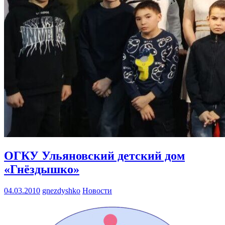
ОГКУ Ульяновский детский дом
«Гнёздышко»
04.03.2010
gnezdyshko
Новости